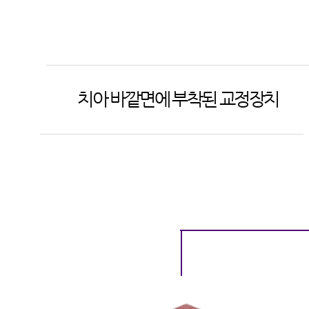
기존의 순측교정장치
기존의 순측교정장치
​(데이몬, 클리피씨, 메탈, 세라믹 등)
​(데이몬, 클리피씨, 메탈, 세라믹 등)
치아 바깥면에 부착된 교정장치