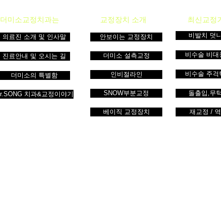
더미소교정치과는
교정장치 소개
최신교정
비발치 덧
의료진 소개 및 인사말
안보이는 교정장치
비수술 비대
더미소 설측교정
진료안내 및 오시는 길
비수술 주걱
인비절라인
더미소의 특별함
SNOW부분교정
돌출입,무
Dr.SONG 치과&교정이야기
베이직 교정장치
재교정 / 