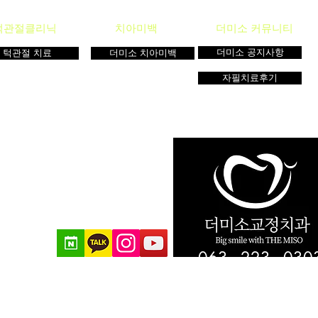
턱관절클리닉
치아미백
더미소 커뮤니티
더미소 공지사항
턱관절 치료
더미소 치아미백
자필치료후기
063 - 223 - 030