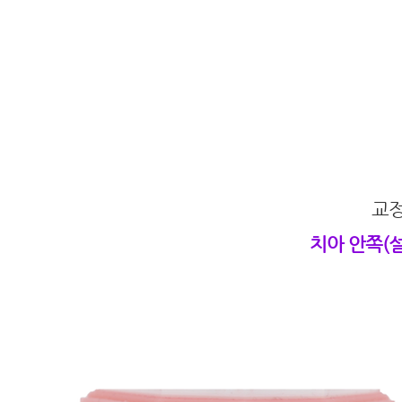
교정
치아 안쪽(