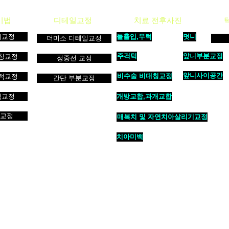
기법
디테일교정
치료 전후사진
니교정
돌출입,무턱
덧니
더미소 디테일교정
주걱턱
앞니부분교정
칭교정
정중선 교정
앞니사이공간
비수술 비대칭교정
턱교정
간단 부분교정
턱교정
개방교합,과개교합
역교정
매복치 및 자연치아살리기교정
치아미백