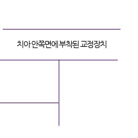
설측교정 장치
​(클리피엘, 투디교정장치)
치아 안쪽면에 부착된 교정장치