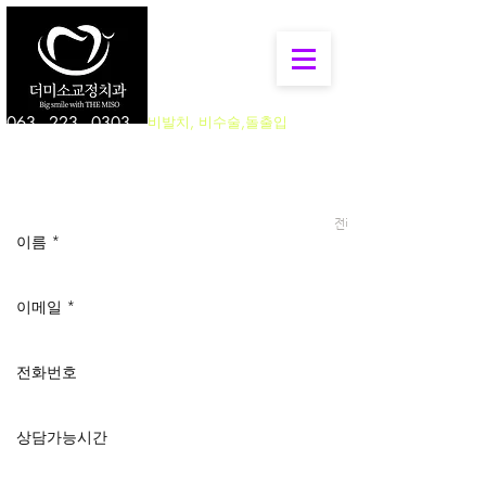
063 - 223 - 0303
비발치, 비수술,돌출입
전라북도 전주시 완산구 홍산남로