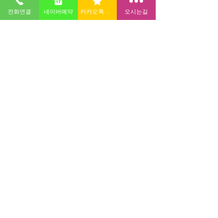
전화연결
네이버예약
카카오톡상담
오시는길
전라북도 전주시 완산구 홍산남로