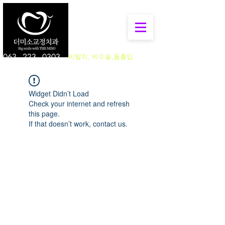
063 - 223 - 0303
비발치, 비수술,돌출입
Widget Didn’t Load
Check your internet and refresh
this page.
If that doesn’t work, contact us.